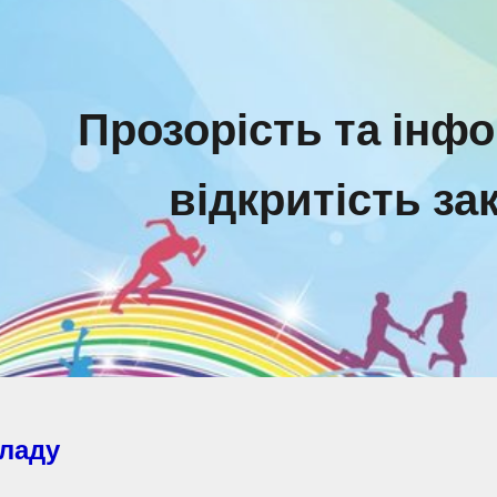
ip to main content
Skip to navigat
Прозорість та інф
відкритість за
кладу