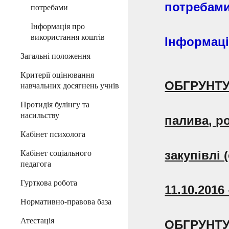
потребам
потребами
Інформація про
використання коштів
Інформаці
Загальні положення
Критерії оцінювання
ОБГРУНТУВ
навчальних досягнень учнів
Протидія булінгу та
насильству
палива, р
Кабінет психолога
Кабінет соціального
закупівлі
педагога
Гурткова робота
11.10.201
Нормативно-правова база
Атестація
ОБГРУНТУВ