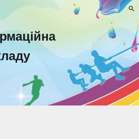
ion
ормаційна
кладу