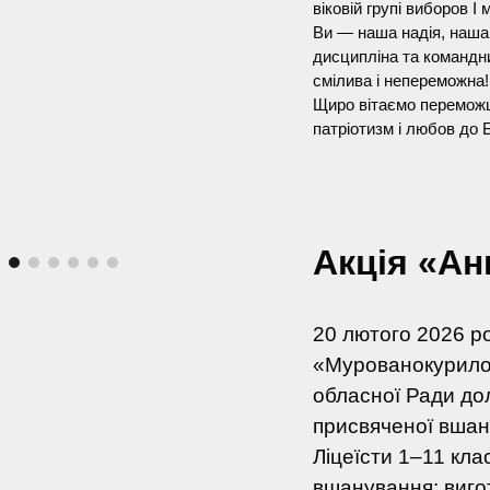
віковій групі виборов І 
Ви — наша надія, наша
дисципліна та командн
смілива і непереможна!
Щиро вітаємо переможці
патріотизм і любов до 
А
кці
я
«Анг
20 лютого 2026 ро
«Мурованокурилов
обласної Ради дол
присвяченої вшан
Ліцеїсти 1–11 кла
вшанування: виго