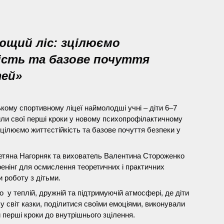
ющий ліс: зцілюємо
сть та базове почуття
тей»
ому спортивному ліцеї наймолодші учні – діти 6–7
били свої перші кроки у новому психопрофілактичному
зцілюємо життєстійкість та базове почуття безпеки у
етяна Нагорняк та вихователь Валентина Стороженко
енінг для осмислення теоретичних і практичних
и роботу з дітьми.
у теплій, дружній та підтримуючій атмосфері, де діти
у світ казки, поділитися своїми емоціями, виконували
и перші кроки до внутрішнього зцілення.