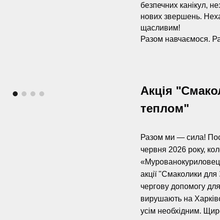
безпечних канікул, не
нових звершень. Неха
щасливим!
Разом навчаємося. Р
А
кці
я
"Смакол
теплом"
Разом ми — сила! Пос
червня 2026 року, кол
«Мурованокуриловець
акції "Смаколики для
чергову допомогу для
вирушають на Харківс
усім необхідним. Щир