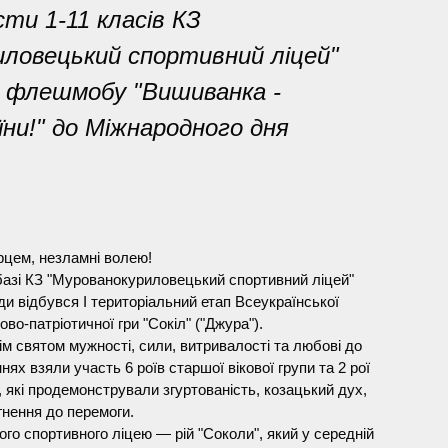
сти 1-11 класів КЗ
иловецький спортивний ліцей"
о флешмобу "Вишиванка -
їни!" до Міжнародного дня
і серцем, незламні волею!
 базі КЗ "Мурованокуриловецький спортивний ліцей"
ди відбувся І територіальний етап Всеукраїнської
во-патріотичної гри "Сокіл" ("Джура").
м святом мужності, сили, витривалості та любові до
ннях взяли участь 6 роїв старшої вікової групи та 2 рої
и, які продемонстрували згуртованість, козацький дух,
гнення до перемоги.
го спортивного ліцею — рій "Соколи", який у середній