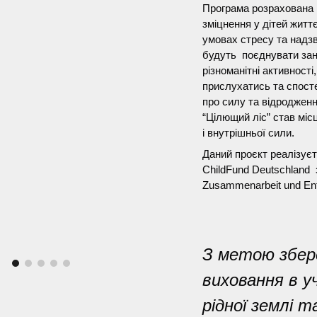
Програма розрахована н
зміцнення у дітей житт
умовах стресу та надз
будуть поєднувати заня
різноманітні активност
прислухатись та спосте
про силу та відродженн
“Цілющий ліс” став міс
і внутрішньої сили.
Даний проєкт реалізує
ChildFund Deutschland з
Zusammenarbeit und En
З метою збере
виховання в у
рідної землі 