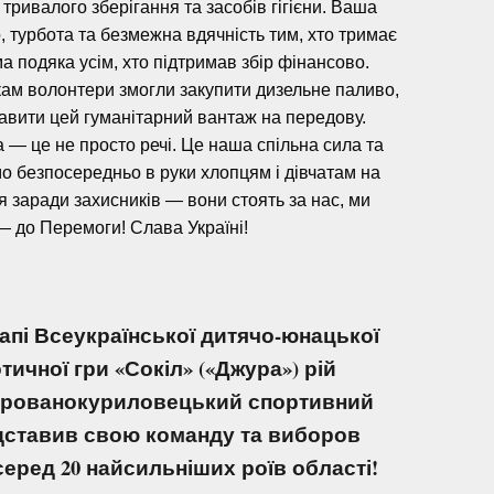
 тривалого зберігання та засобів гігієни. Ваша
, турбота та безмежна вдячність тим, хто тримає
а подяка усім, хто підтримав збір фінансово.
ам волонтери змогли закупити дизельне паливо,
авити цей гуманітарний вантаж на передову.
— це не просто речі. Це наша спільна сила та
мо безпосередньо в руки хлопцям і дівчатам на
 заради захисників — вони стоять за нас, ми
 — до Перемоги! Слава Україні!
апі Всеукраїнської дитячо-юнацької
тичної гри «Сокіл» («Джура») рій
урованокуриловецький спортивний
едставив свою команду та виборов
серед 20 найсильніших роїв області!