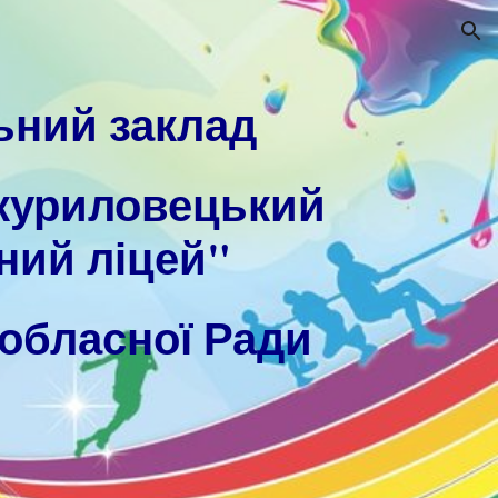
ion
ьний заклад
куриловецький
ний ліцей"
 обласної Ради