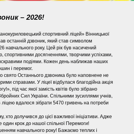
оник – 2026!
ванокуриловецький спортивний ліцей» Вінницької
ав останній дзвоник, який став символом
 навчального року. Цей рік був насичений
, спортивними досягненнями, творчими успіхами,
яскравими подіями. Кожен день наближав наших
ршин і перемог.
о свято Останнього дзвоника було наповнене не
брими справами. У ліцеї відбулася благодійна акція
», під час якої замість квітів було зібрано
Збройних Сил України. Спільними зусиллями учнів,
ів ліцею вдалося зібрати 5470 гривень на потреби
, хто долучився до цієї важливої ініціативи. Адже
 один крок до нашої спільної Перемоги!
ршенням навчального року! Бажаємо теплих і