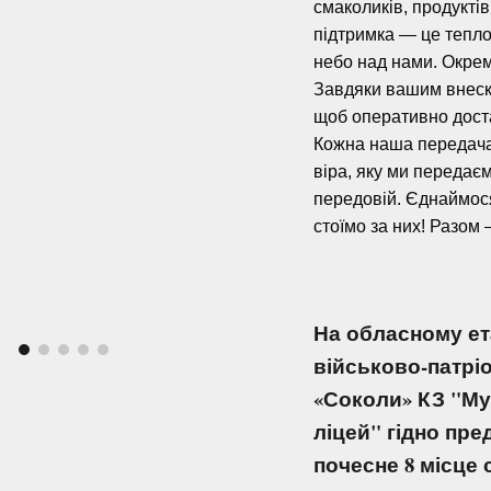
смаколиків, продуктів
підтримка — це тепло
небо над нами. Окрем
Завдяки вашим внеск
щоб оперативно дост
Кожна наша передача 
віра, яку ми передає
передовій. Єднаймося
стоїмо за них! Разом
На обласному ет
військово-патріо
«Соколи» КЗ "М
ліцей" гідно пр
почесне 8 місце 