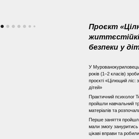
П
роєкт «Ціл
життєстійкі
безпеки у ді
У Мурованокуриловецьк
років (1–2 класів) зро
проєкті «Цілющий ліс: 
дітей»
Практичний психолог Т
пройшли навчальний тр
матеріалів та розпочал
Перше заняття пройшло 
мали змогу зануритись 
цікаві вправи та робил