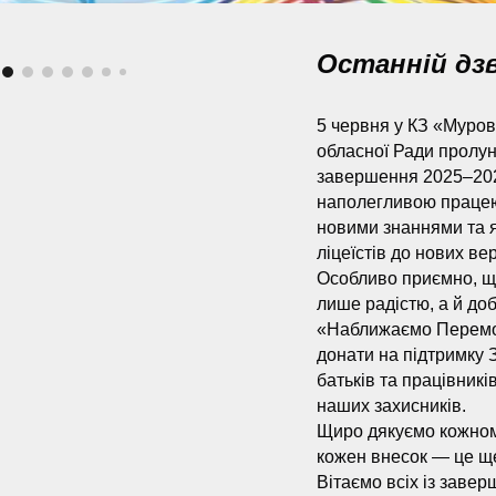
Останній дзв
5 червня у КЗ «Муро
обласної Ради пролун
завершення 2025–2026
наполегливою працею
новими знаннями та 
ліцеїстів до нових ве
Особливо приємно, щ
лише радістю, а й до
«Наближаємо Перемогу!
донати на підтримку 
батьків та працівник
наших захисників.
Щиро дякуємо кожному
кожен внесок — це ще
Вітаємо всіх із заве