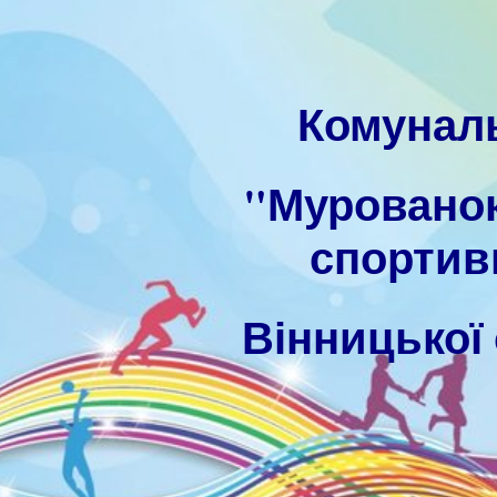
ip to main content
Skip to navigat
Комунал
"Муровано
спортив
Вінницької