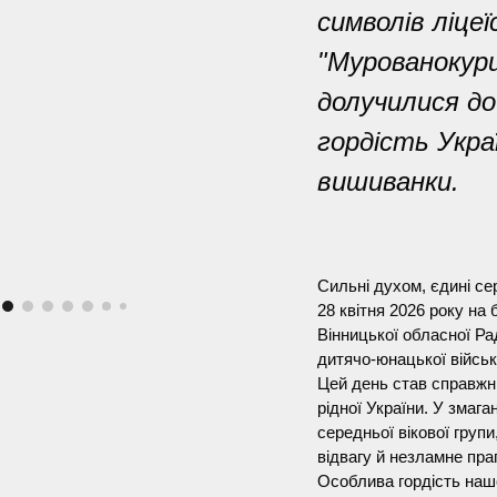
символів ліцеї
"Мурованокур
долучилися д
гордість Укра
вишиванки.
Сильні духом, єдин
28 квітня 2026 року на
Вінницької обласної Ра
дитячо-юнацької військо
Цей день став справжні
рідної України. У змага
середньої вікової груп
відвагу й незламне пра
Особлива гордість нашо