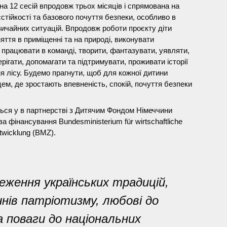
а 12 сесій впродовж трьох місяців і спрямована на
єстійкості та базового почуття безпеки, особливо в
вичайних ситуацій. Впродовж роботи проєкту діти
ття в приміщенні та на природі, виконувати
і, працювати в команді, творити, фантазувати, уявляти,
рігати, допомагати та підтримувати, проживати історії
я лісу. Будемо прагнути, щоб для кожної дитини
цем, де зростають впевненість, спокій, почуття безпеки
ться у в партнерстві з Дитячим Фондом Німеччини
а фінансування Bundesministerium für wirtschaftliche
twicklung (BMZ).
ження українських традицій,
чнів патріотизму, любові до
та поваги до національних