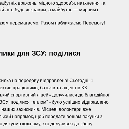
забутніх вражень, міцного здоров’я, натхнення та
й літо буде яскравим, а майбутнє — мирним і
азом перемагаємо. Разом наближаємо Перемогу!
ики для ЗСУ: поділися
илка на передову відправлена! Сьогодні, 1
ектив працівників, батьків та ліцеїстів КЗ
кий спортивний ліцей» долучилися до благодійної
 ЗСУ: поділися теплом" - було успішно відправлено
 наших захисників. Місцеві волонтери вже
ький напрямок, щоб передати воїнам пакунки з
о дякуємо кожному, хто долучився до збору