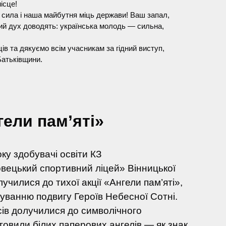
місце!
 сила і наша майбутня міць держави! Ваш запал,
ий дух доводять: українська молодь — сильна,
в та дякуємо всім учасникам за гідний виступ,
Батьківщини.
ели пам’яті»
ку здобувачі освіти КЗ
ецький спортивний ліцей» Вінницької
училися до тихої акції «Ангели пам’яті»,
уванню подвигу Героїв Небесної Сотні.
сів долучилися до символічного
товили білих паперових ангелів — як знак